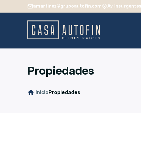
amartinez@grupoautofin.com
Av. Insurgentes
Propiedades
Inicio
Propiedades