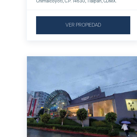
Chimalcoyotl, C.P. 14630, Tlalpan, CDMX.
VER PROPIEDAD